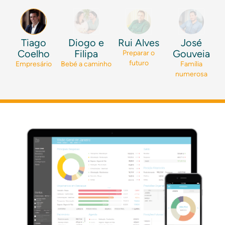
Tiago
Diogo e
Rui Alves
José
Coelho
Filipa
Gouveia
Preparar o
futuro
Empresário
Bebé a caminho
Família
numerosa