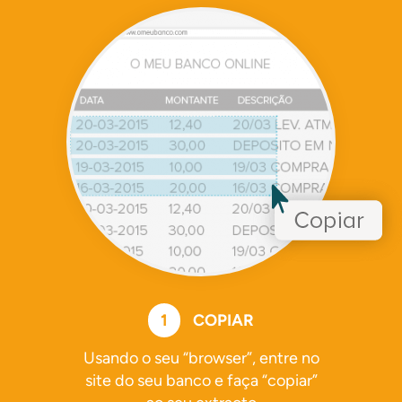
1
COPIAR
Usando o seu “browser”, entre no
site do seu banco e faça “copiar”