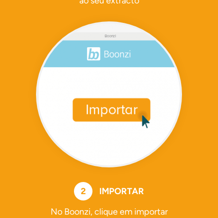
ao seu extracto
2
IMPORTAR
No Boonzi, clique em importar