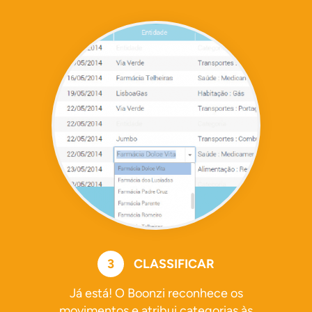
3
CLASSIFICAR
Já está! O Boonzi reconhece os
movimentos e atribui categorias às