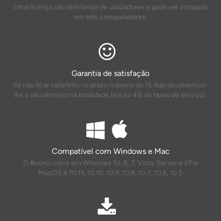
Uma licença não tem limite de utilizadores e pode ser instalada
em três computadores.
Garantia de satisfação
Se não ficar satisfeito no prazo máximo de 15 dias devolvemos-
lhe o seu dinheiro na totalidade (exclui 4% de taxas de serviço).
Compatível com Windows e Mac
O Boonzi corre em Windows 10, 8, 7, Vista, Server e XP e
MacOS X 10.11, 10.10, 10.9, 10.8, 10.7, 10.6, 10.5