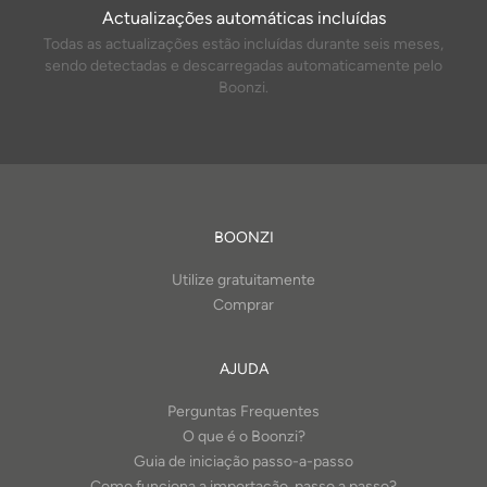
Actualizações automáticas incluídas
Todas as actualizações estão incluídas durante seis meses,
sendo detectadas e descarregadas automaticamente pelo
Boonzi.
BOONZI
Utilize gratuitamente
Comprar
AJUDA
Perguntas Frequentes
O que é o Boonzi?
Guia de iniciação passo-a-passo
Como funciona a importação, passo a passo?