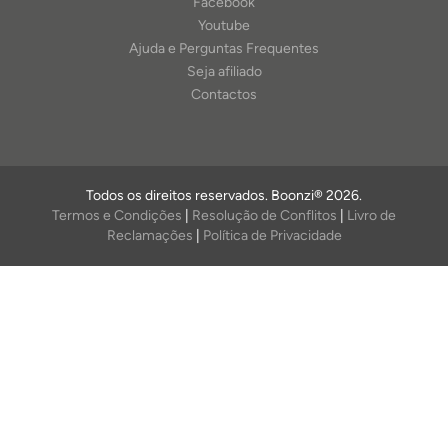
Facebook
Youtube
Ajuda e Perguntas Frequentes
Seja afiliado
Contactos
Todos os direitos reservados. Boonzi® 2026.
Termos e Condições
|
Resolução de Conflitos
|
Livro de
Reclamações
|
Política de Privacidade