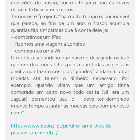
conteúdo do frasco, por muito jeito que às vezes
desse ir lá buscar uns trocos.
Temos este ”projecto” há muito tempo e, por incrível
que pareça, ao fim de um ano, o frasco acumula
quantias tão simpáticas que à conta dele já:
– comprámos um iPad
– fizemos uma viagem a Londres
– comprámos uma Wii
Um efeito secundário que não me desagrada nada é
que um dos meus filhos pensa que todas as pessoas
à volta que fazem compras ”grandes”, andam a juntar
moedas até terem o dinheiro necessário. Por
exemplo, quando viram que um amigo tinha
comprado um carro novo todo catita (vá, era um
Jaguar), comentou ”uau, o … deve ter demorado
imenso tempo a juntar as moedas para comprar este
carro”.
https://www.boonzi.pt/partilhe-uma-dica-de-
poupanca-e-receb…/