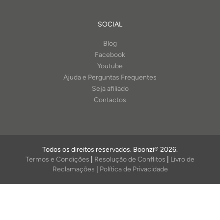
SOCIAL
Blog
Facebook
Youtube
Ajuda e Perguntas Frequentes
Seja afiliado
Contactos
Todos os direitos reservados. Boonzi® 2026.
Termos e Condições
|
Resolução de Conflitos
|
Livro de
Reclamações
|
Política de Privacidade