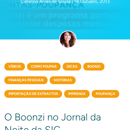
Catarina Alves de Sousa | 18 Outubro, 2013
VÍDEOS
COMO POUPAR
DICAS
BOONZI
FINANÇAS PESSOAIS
HISTÓRIAS
IMPORTAÇÃO DE EXTRACTOS
IMPRENSA
POUPANÇA
O Boonzi no Jornal da
Noite da SIC