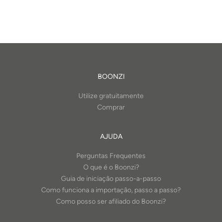
BOONZI
Utilize gratuitamente
Comprar
AJUDA
Perguntas Frequentes
O que é o Boonzi?
Guia de iniciação passo-a-passo
Como funciona a importação, passo a passo?
Como posso ser afiliado do Boonzi?