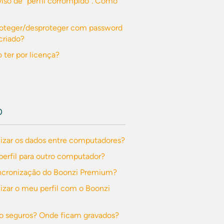
so de "perfil corrompido". Como
roteger/desproteger com password
criado?
 ter por licença?
O
izar os dados entre computadores?
perfil para outro computador?
ncronização do Boonzi Premium?
zar o meu perfil com o Boonzi
o seguros? Onde ficam gravados?