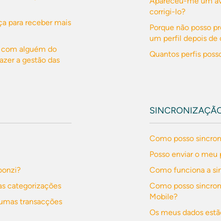
Apareceu-me um avi
corrigi-lo?
a para receber mais
Porque não posso p
um perfil depois de 
ça com alguém do
Quantos perfis posso
azer a gestão das
SINCRONIZAÇÃ
Como posso sincron
Posso enviar o meu 
oonzi?
Como funciona a si
s categorizações
Como posso sincroni
Mobile?
gumas transacções
Os meus dados estã