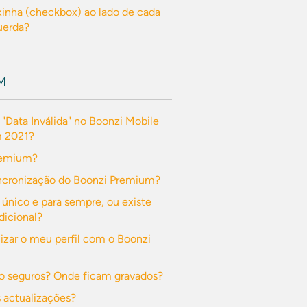
ixinha (checkbox) ao lado de cada
querda?
M
 "Data Inválida" no Boonzi Mobile
m 2021?
remium?
ncronização do Boonzi Premium?
 único e para sempre, ou existe
icional?
zar o meu perfil com o Boonzi
o seguros? Onde ficam gravados?
actualizações?