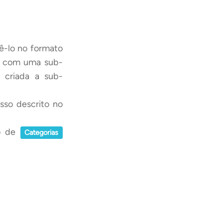
ê-lo no formato
o” com uma sub-
á criada a sub-
sso descrito no
ão de
Categorias