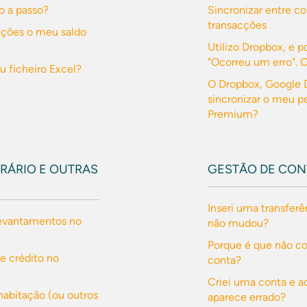
o a passo?
Sincronizar entre c
transacções
acções o meu saldo
Utilizo Dropbox, e p
"Ocorreu um erro". 
 ficheiro Excel?
O Dropbox, Google D
sincronizar o meu p
Premium?
RÁRIO E OUTRAS
GESTÃO DE CON
Inseri uma transferê
evantamentos no
não mudou?
Porque é que não c
e crédito no
conta?
Criei uma conta e a
habitação (ou outros
aparece errado?