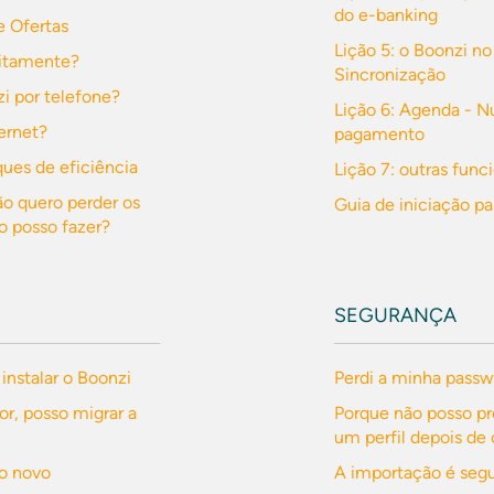
do e-banking
 Ofertas
Lição 5: o Boonzi no
uitamente?
Sincronização
i por telefone?
Lição 6: Agenda - 
ernet?
pagamento
ues de eficiência
Lição 7: outras func
o quero perder os
Guia de iniciação p
o posso fazer?
SEGURANÇA
 instalar o Boonzi
Perdi a minha passw
, posso migrar a
Porque não posso p
um perfil depois de 
no novo
A importação é seg