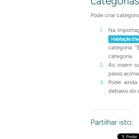
categoria
Pode criar categori
Na importaç
Habitação:Ele
categoria “
categoria.
Ao inserir 
passo acima
Pode ainda
debaixo do 
Partilhar isto: