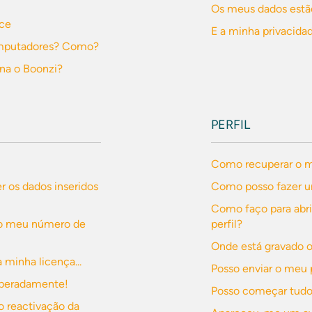
Os meus dados estã
ece
E a minha privacida
computadores? Como?
na o Boonzi?
PERFIL
Como recuperar o me
r os dados inseridos
Como posso fazer u
Como faço para abr
 o meu número de
perfil?
Onde está gravado o
minha licença...
Posso enviar o meu 
esperadamente!
Posso começar tud
o reactivação da