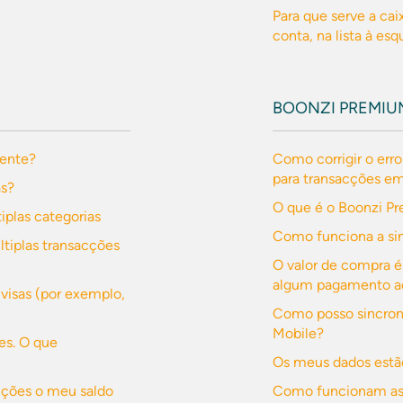
Para que serve a ca
conta, na lista à es
BOONZI PREMIU
mente?
Como corrigir o erro
para transacções e
as?
O que é o Boonzi P
iplas categorias
Como funciona a si
ltiplas transacções
O valor de compra é
algum pagamento ad
ivisas (por exemplo,
Como posso sincroni
Mobile?
es. O que
Os meus dados estã
acções o meu saldo
Como funcionam as 