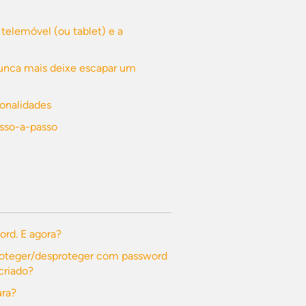
 telemóvel (ou tablet) e a
Nunca mais deixe escapar um
ionalidades
asso-a-passo
ord. E agora?
roteger/desproteger com password
criado?
ura?