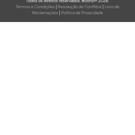
Todos os direitos reservados. Boonzi® 2026.
Termos e Condições
|
Resolução de Conflitos
|
Livro de
Reclamações
|
Política de Privacidade