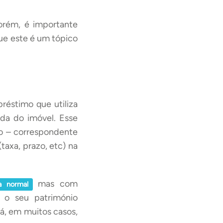
Porém, é importante
ue este é um tópico
éstimo que utiliza
da do imóvel. Esse
o – correspondente
axa, prazo, etc) na
mas com
a normal
, o seu património
rá, em muitos casos,