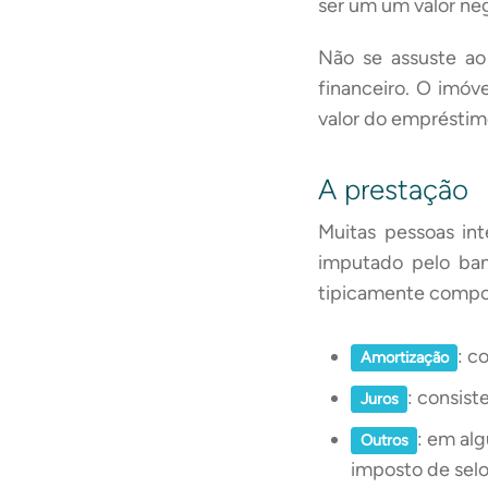
ser um um valor neg
Não se assuste ao
financeiro. O imóv
valor do empréstimo
A prestação
Muitas pessoas in
imputado pelo ba
tipicamente compos
: c
Amortização
: consis
Juros
: em al
Outros
imposto de sel