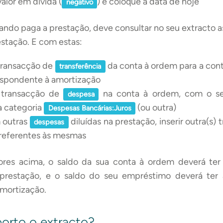
alor em dívida (
) e coloque a data de hoje
negativo
ando paga a prestação, deve consultar no seu extracto
stação. E com estas:
 transacção de
da conta à ordem para a cont
transferência
respondente à amortização
a transacção de
na conta à ordem, com o s
despesa
a categoria
(ou outra)
Despesas Bancárias:Juros
m outras
diluídas na prestação, inserir outra(s)
despesas
referentes às mesmas
lores acima, o saldo da sua conta à ordem deverá ter
prestação, e o saldo do seu empréstimo deverá ter
mortização.
orto o extracto?