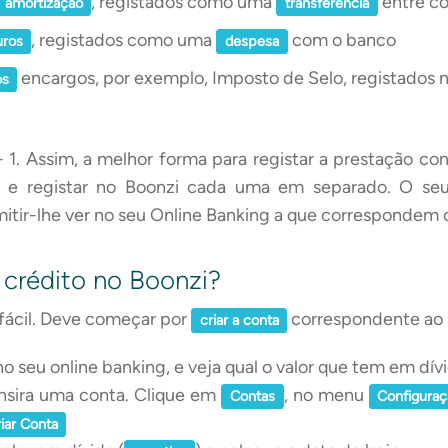
, registados como uma
entre co
amortização
transferência
, registados como uma
com o banco
uros
despesa
encargos, por exemplo, Imposto de Selo, registados 
os
1. Assim, a melhor forma para registar a prestação con
 e registar no Boonzi cada uma em separado. O seu
mitir-lhe ver no seu Online Banking a que correspondem
 crédito no Boonzi?
 fácil. Deve começar por
correspondente ao 
criar a conta
o seu online banking, e veja qual o valor que tem em dív
insira uma conta. Clique em
, no menu
Contas
Configura
iar Conta