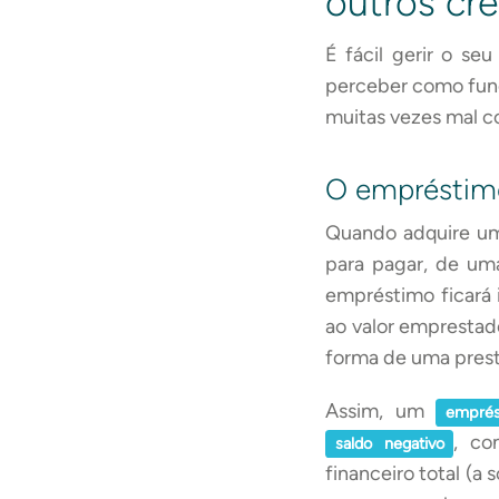
outros cré
É fácil gerir o se
perceber como func
muitas vezes mal 
O empréstim
Quando adquire um
para pagar, de um
empréstimo ficará
ao valor emprestad
forma de uma pres
Assim, um
emprés
, co
saldo negativo
financeiro total (a