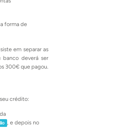
ntas
na forma de
siste em separar as
 banco deverá ser
 os 300€ que pagou.
seu crédito:
ida
, e depois no
ção