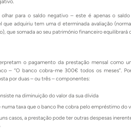
ativo.
 olhar para o saldo negativo – este é apenas o saldo
el que adquiriu tem uma d eterminada avaliação (norma
), que somada ao seu património financeiro equilibrará o
terpretam o pagamento da prestação mensal como u
nco – “O banco cobra-me 300€ todos os meses”. P
ta por duas – ou três – componentes:
onsiste na diminuição do valor da sua dívida
te numa taxa que o banco lhe cobra pelo empréstimo do v
guns casos, a prestação pode ter outras despesas inerent
o