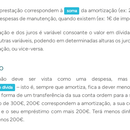
a prestação correspondem à
da amortização (ex: 
soma
 despesas de manutenção, quando existem (ex: 1€ de impo
ção e dos juros é variável consoante o valor em dívida
outras variáveis, podendo em determinadas alturas os ju
ação, ou vice-versa.
o
 não deve ser vista como uma despesa, ma
– isto é, sempre que amortiza, fica a dever meno
 dívida
a forma de um transferência da sua conta ordem para a 
o de 300€, 200€ correspondem a amortização, a sua co
 o seu empréstimo com mais 200€. Terá menos dinh
nos 200€.