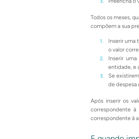
Preencha o v
Todos os meses, qu
compõem a sua pre
Inserir uma
o valor cor
Inserir um
entidade, e 
Se existire
de despesa 
Após inserir os va
correspondente à 
correspondente à a
E quando imp