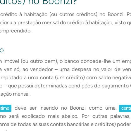
ditos) no Boonzi?
u crédito à habitação (ou outros créditos) no Boonzi. 
iona a prestação mensal do crédito à habitação, visto q
compreendido.
o
 imóvel (ou outro bem), o banco concede-lhe um empr
a vez só, ao vendedor – uma despesa no valor de ven
 imputado a uma conta (um crédito) com saldo negativ
o – que possui determinadas condições de pagamento (t
tação mensal.
deve ser inserido no Boonzi como uma
timo
cont
mo será explicado mais abaixo. Por outras palavras
 soma de todas as suas contas bancárias e créditos) pode