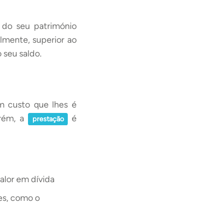
 do seu património
lmente, superior ao
 seu saldo.
m custo que lhes é
orém, a
é
prestação
alor em dívida
es, como o