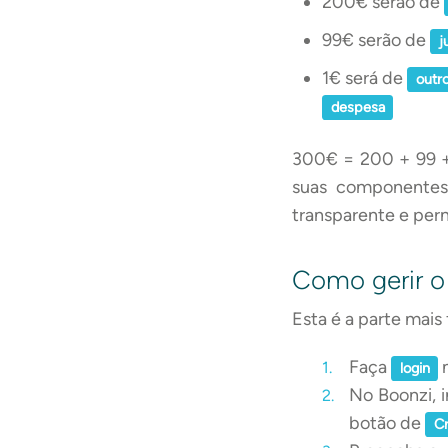
200€ serão de
99€ serão de
j
1€ será de
outr
despesa
300€ = 200 + 99 + 
suas componentes
transparente e per
Como gerir o
Esta é a parte mais
Faça
n
login
No Boonzi, 
botão de
Cr