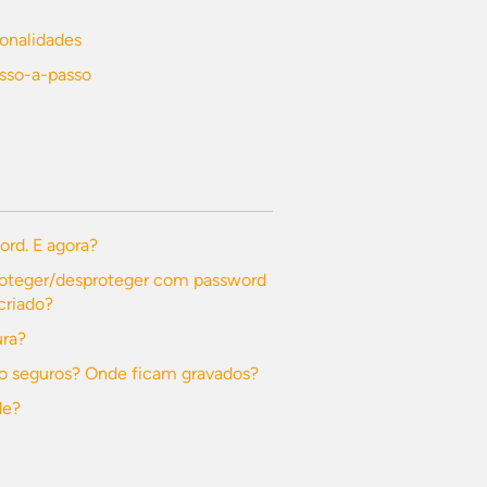
ionalidades
asso-a-passo
ord. E agora?
roteger/desproteger com password
criado?
ura?
o seguros? Onde ficam gravados?
de?