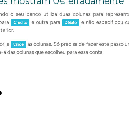
es mostram 0€ erradamente
ndo o seu banco utiliza duas colunas para represen
para
e outra para
e não especificou c
Crédito
Débito
terior.
or, e
as colunas. Só precisa de fazer este passo um
valide
-á das colunas que escolheu para essa conta.