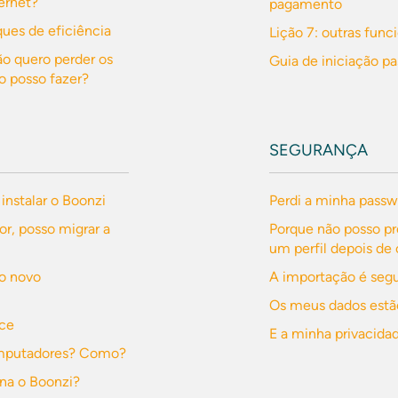
ernet?
pagamento
ues de eficiência
Lição 7: outras func
o quero perder os
Guia de iniciação p
o posso fazer?
SEGURANÇA
 instalar o Boonzi
Perdi a minha passw
, posso migrar a
Porque não posso p
um perfil depois de 
no novo
A importação é seg
Os meus dados estã
ece
E a minha privacida
computadores? Como?
na o Boonzi?