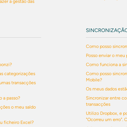
azer a gestão das
SINCRONIZAÇÃ
Como posso sincron
Posso enviar o meu 
oonzi?
Como funciona a si
s categorizações
Como posso sincroni
Mobile?
gumas transacções
Os meus dados estã
o a passo?
Sincronizar entre c
transacções
acções o meu saldo
Utilizo Dropbox, e p
"Ocorreu um erro". 
 ficheiro Excel?