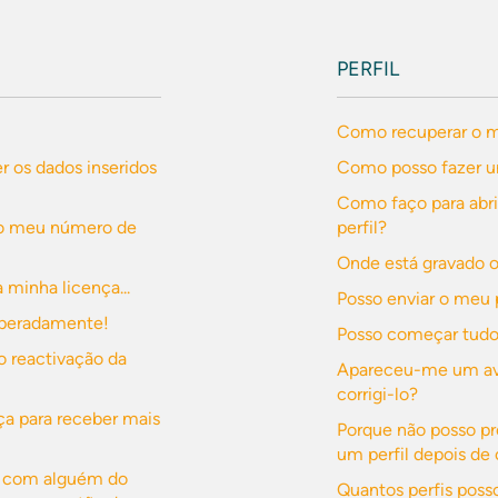
PERFIL
Como recuperar o me
r os dados inseridos
Como posso fazer u
Como faço para abr
 o meu número de
perfil?
Onde está gravado o
minha licença...
Posso enviar o meu 
esperadamente!
Posso começar tud
o reactivação da
Apareceu-me um avi
corrigi-lo?
a para receber mais
Porque não posso p
um perfil depois de 
ça com alguém do
Quantos perfis posso