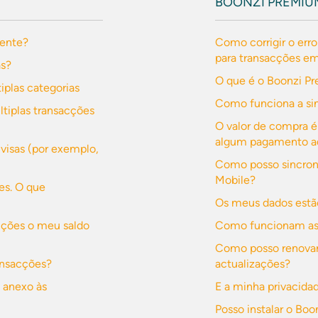
BOONZI PREMIU
mente?
Como corrigir o erro
para transacções e
as?
O que é o Boonzi P
iplas categorias
Como funciona a si
ltiplas transacções
O valor de compra é
algum pagamento ad
ivisas (por exemplo,
Como posso sincroni
Mobile?
es. O que
Os meus dados estã
acções o meu saldo
Como funcionam as 
Como posso renovar 
ansacções?
actualizações?
 anexo às
E a minha privacida
Posso instalar o B