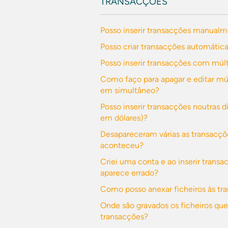
TRANSACÇÕES
Posso inserir transacções manual
Posso criar transacções automátic
Posso inserir transacções com múlt
Como faço para apagar e editar mú
em simultâneo?
Posso inserir transacções noutras d
em dólares)?
Desapareceram várias as transacçõ
aconteceu?
Criei uma conta e ao inserir trans
aparece errado?
Como posso anexar ficheiros às tr
Onde são gravados os ficheiros que
transacções?