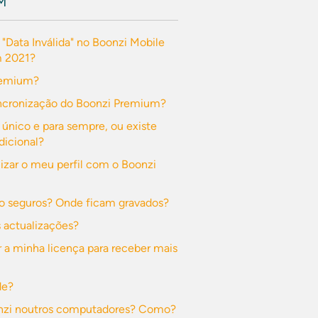
M
 "Data Inválida" no Boonzi Mobile
m 2021?
remium?
ncronização do Boonzi Premium?
 único e para sempre, ou existe
icional?
zar o meu perfil com o Boonzi
o seguros? Onde ficam gravados?
actualizações?
a minha licença para receber mais
de?
oonzi noutros computadores? Como?