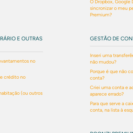
O Dropbox, Google D
sincronizar o meu p
Premium?
RÁRIO E OUTRAS
GESTÃO DE CON
Inseri uma transferê
evantamentos no
não mudou?
Porque é que não c
e crédito no
conta?
Criei uma conta e a
habitação (ou outros
aparece errado?
Para que serve a ca
conta, na lista à es