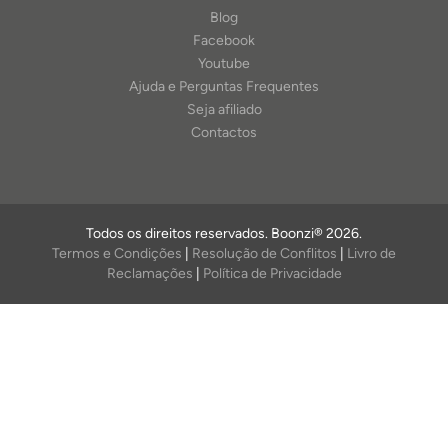
Blog
Facebook
Youtube
Ajuda e Perguntas Frequentes
Seja afiliado
Contactos
Todos os direitos reservados. Boonzi® 2026.
Termos e Condições
|
Resolução de Conflitos
|
Livro de
Reclamações
|
Política de Privacidade