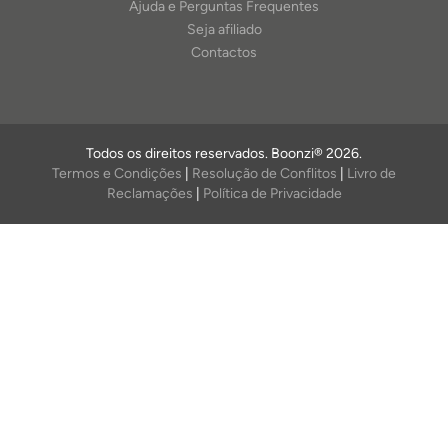
Ajuda e Perguntas Frequentes
Seja afiliado
Contactos
Todos os direitos reservados. Boonzi® 2026.
Termos e Condições
|
Resolução de Conflitos
|
Livro de
Reclamações
|
Política de Privacidade