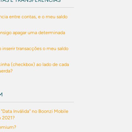
TAS E TRANSFERÊNCIAS
ncia entre contas, e o meu saldo
onsigo apagar uma determinada
o inserir transacções o meu saldo
ixinha (checkbox) ao lado de cada
querda?
M
 "Data Inválida" no Boonzi Mobile
m 2021?
remium?