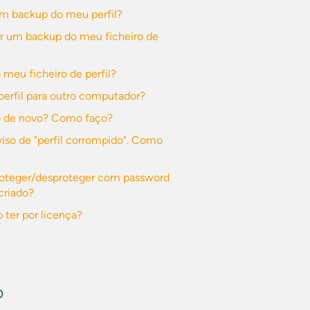
m backup do meu perfil?
ir um backup do meu ficheiro de
 meu ficheiro de perfil?
perfil para outro computador?
o de novo? Como faço?
so de "perfil corrompido". Como
roteger/desproteger com password
criado?
 ter por licença?
O