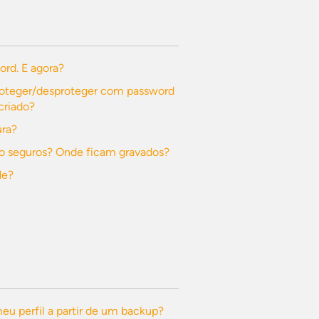
ord. E agora?
roteger/desproteger com password
criado?
ura?
o seguros? Onde ficam gravados?
de?
u perfil a partir de um backup?