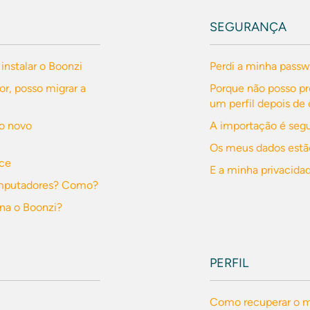
SEGURANÇA
 instalar o Boonzi
Perdi a minha passw
, posso migrar a
Porque não posso p
um perfil depois de 
no novo
A importação é seg
Os meus dados estã
ece
E a minha privacida
computadores? Como?
na o Boonzi?
PERFIL
Como recuperar o me