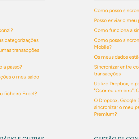
Como posso sincron
Posso enviar o meu 
oonzi?
Como funciona a si
s categorizações
Como posso sincroni
Mobile?
gumas transacções
Os meus dados estã
o a passo?
Sincronizar entre c
transacções
acções o meu saldo
Utilizo Dropbox, e p
"Ocorreu um erro". 
 ficheiro Excel?
O Dropbox, Google D
sincronizar o meu p
Premium?