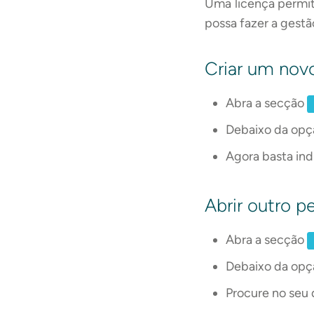
Uma licença permit
possa fazer a gest
Criar um novo
Abra a secção
Debaixo da op
Agora basta ind
Abrir outro per
Abra a secção
Debaixo da op
Procure no seu d