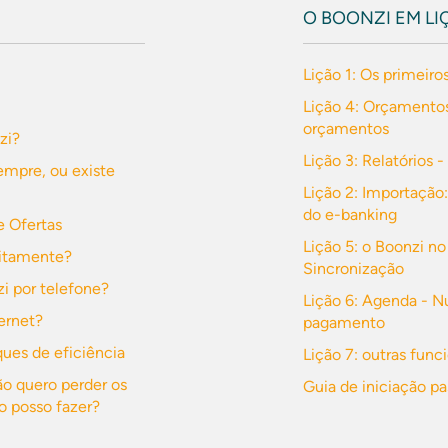
O BOONZI EM LI
Lição 1: Os primeiro
Lição 4: Orçamentos
orçamentos
zi?
Lição 3: Relatórios 
empre, ou existe
Lição 2: Importação:
do e-banking
 Ofertas
Lição 5: o Boonzi no
uitamente?
Sincronização
i por telefone?
Lição 6: Agenda - 
ernet?
pagamento
ues de eficiência
Lição 7: outras func
o quero perder os
Guia de iniciação p
o posso fazer?