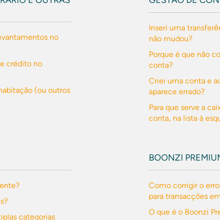
RÁRIO E OUTRAS
GESTÃO DE CON
Inseri uma transferê
evantamentos no
não mudou?
Porque é que não c
e crédito no
conta?
Criei uma conta e a
habitação (ou outros
aparece errado?
Para que serve a ca
conta, na lista à es
BOONZI PREMIU
mente?
Como corrigir o erro
para transacções e
as?
O que é o Boonzi P
iplas categorias