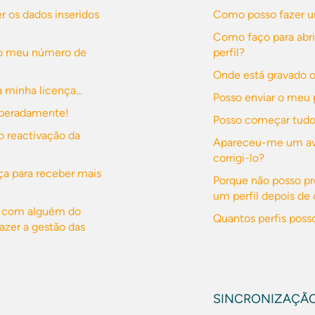
r os dados inseridos
Como posso fazer u
Como faço para abr
 o meu número de
perfil?
Onde está gravado o
minha licença...
Posso enviar o meu 
esperadamente!
Posso começar tud
o reactivação da
Apareceu-me um avi
corrigi-lo?
a para receber mais
Porque não posso p
um perfil depois de 
ça com alguém do
Quantos perfis posso
azer a gestão das
SINCRONIZAÇÃ