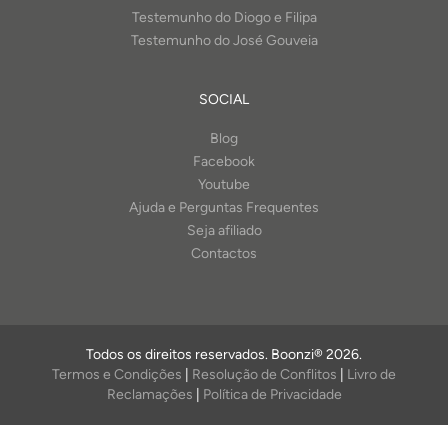
Testemunho do Diogo e Filipa
Testemunho do José Gouveia
SOCIAL
Blog
Facebook
Youtube
Ajuda e Perguntas Frequentes
Seja afiliado
Contactos
Todos os direitos reservados. Boonzi® 2026.
Termos e Condições
|
Resolução de Conflitos
|
Livro de
Reclamações
|
Política de Privacidade