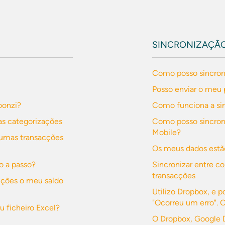
SINCRONIZAÇÃ
Como posso sincron
Posso enviar o meu 
oonzi?
Como funciona a si
s categorizações
Como posso sincroni
Mobile?
gumas transacções
Os meus dados estã
o a passo?
Sincronizar entre c
transacções
acções o meu saldo
Utilizo Dropbox, e p
"Ocorreu um erro". 
 ficheiro Excel?
O Dropbox, Google D