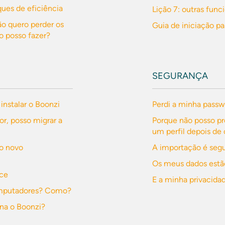
ues de eficiência
Lição 7: outras func
o quero perder os
Guia de iniciação p
o posso fazer?
SEGURANÇA
 instalar o Boonzi
Perdi a minha passw
, posso migrar a
Porque não posso p
um perfil depois de 
no novo
A importação é seg
Os meus dados estã
ece
E a minha privacida
computadores? Como?
na o Boonzi?