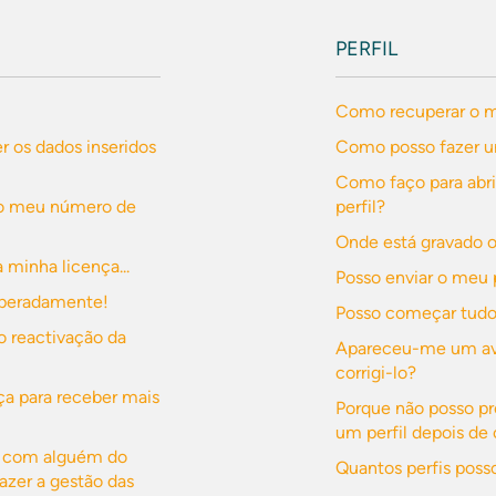
PERFIL
Como recuperar o me
r os dados inseridos
Como posso fazer u
Como faço para abr
 o meu número de
perfil?
Onde está gravado o
minha licença...
Posso enviar o meu 
esperadamente!
Posso começar tud
o reactivação da
Apareceu-me um avi
corrigi-lo?
a para receber mais
Porque não posso p
um perfil depois de 
ça com alguém do
Quantos perfis posso
azer a gestão das