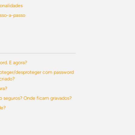
ionalidades
asso-a-passo
ord. E agora?
roteger/desproteger com password
criado?
ura?
o seguros? Onde ficam gravados?
de?