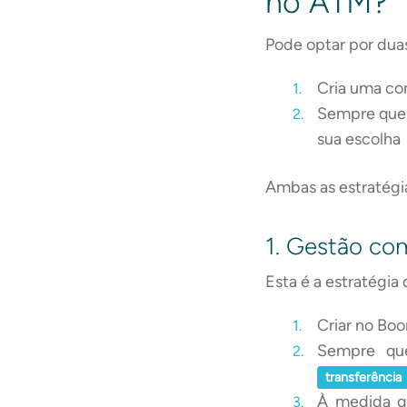
no ATM?
Pode optar por duas
Cria uma con
Sempre que 
sua escolha
Ambas as estratégi
1. Gestão com
Esta é a estratégi
Criar no Bo
Sempre que
transferência
À medida qu