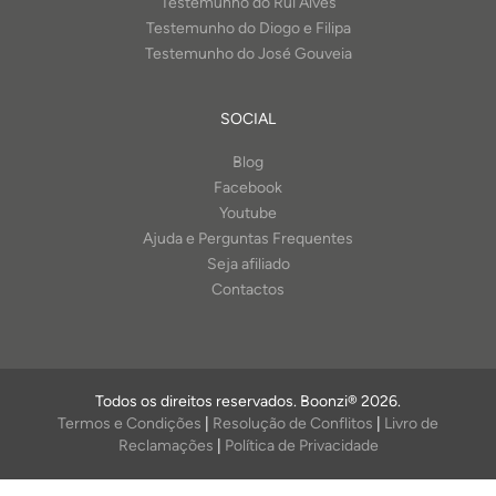
Testemunho do Rui Alves
Testemunho do Diogo e Filipa
Testemunho do José Gouveia
SOCIAL
Blog
Facebook
Youtube
Ajuda e Perguntas Frequentes
Seja afiliado
Contactos
Todos os direitos reservados. Boonzi® 2026.
Termos e Condições
|
Resolução de Conflitos
|
Livro de
Reclamações
|
Política de Privacidade